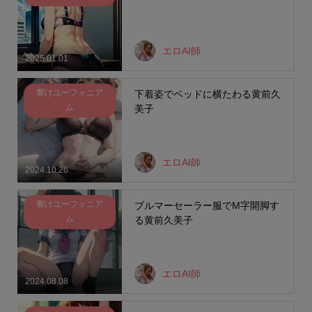
エロAI師
2025.01.01
響けユーフォニア
下着姿でベッドに横たわる黄前久
ム
美子
エロAI師
2024.10.26
響けユーフォニア
ブルマーセーラー服でM字開脚す
ム
る黄前久美子
エロAI師
2024.08.08