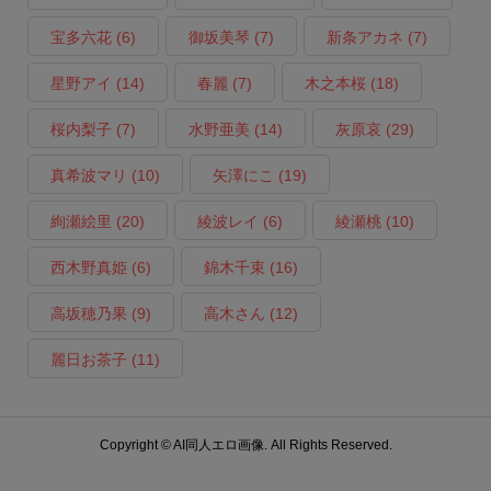
宝多六花
(6)
御坂美琴
(7)
新条アカネ
(7)
星野アイ
(14)
春麗
(7)
木之本桜
(18)
桜内梨子
(7)
水野亜美
(14)
灰原哀
(29)
真希波マリ
(10)
矢澤にこ
(19)
絢瀬絵里
(20)
綾波レイ
(6)
綾瀬桃
(10)
西木野真姫
(6)
錦木千束
(16)
高坂穂乃果
(9)
高木さん
(12)
麗日お茶子
(11)
Copyright ©
AI同人エロ画像. All Rights Reserved.