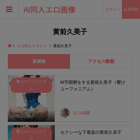
AI同人エロ画像
ログイン
会員登録
黄前久美子
エロ同人イラスト
黄前久美子
新着順
アクセス数順
響けユーフォニア
M字開脚をする黄前久美子（響け
ム
ユーフォニアム）
エロAI師
2026.01.02
響けユーフォニア
セクシーな下着姿の黄前久美子
ム