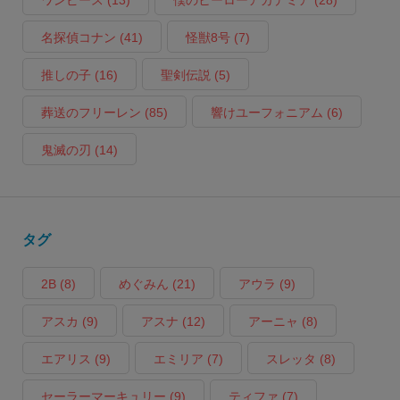
ワンピース
(13)
僕のヒーローアカデミア
(28)
名探偵コナン
(41)
怪獣8号
(7)
推しの子
(16)
聖剣伝説
(5)
葬送のフリーレン
(85)
響けユーフォニアム
(6)
鬼滅の刃
(14)
タグ
2B
(8)
めぐみん
(21)
アウラ
(9)
アスカ
(9)
アスナ
(12)
アーニャ
(8)
エアリス
(9)
エミリア
(7)
スレッタ
(8)
セーラーマーキュリー
(9)
ティファ
(7)