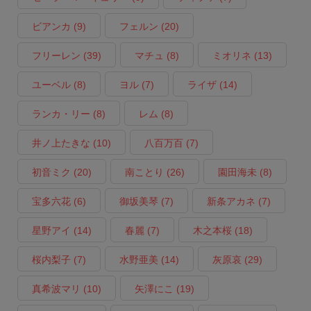
ビアンカ
(9)
フェルン
(20)
フリーレン
(39)
マチュ
(8)
ミオリネ
(13)
ユーベル
(8)
ヨル
(7)
ライザ
(14)
ランカ・リー
(8)
レム
(8)
井ノ上たきな
(10)
八百万百
(7)
初音ミク
(20)
南ことり
(26)
園田海未
(8)
宝多六花
(6)
御坂美琴
(7)
新条アカネ
(7)
星野アイ
(14)
春麗
(7)
木之本桜
(18)
桜内梨子
(7)
水野亜美
(14)
灰原哀
(29)
真希波マリ
(10)
矢澤にこ
(19)