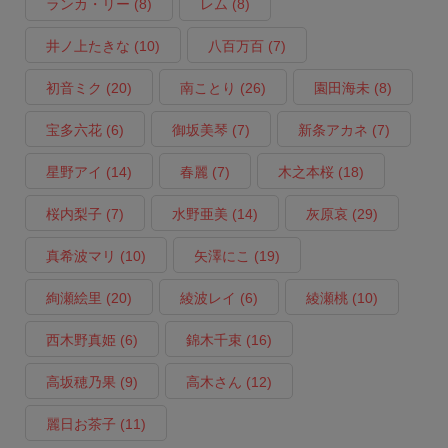
ランカ・リー
(8)
レム
(8)
井ノ上たきな
(10)
八百万百
(7)
初音ミク
(20)
南ことり
(26)
園田海未
(8)
宝多六花
(6)
御坂美琴
(7)
新条アカネ
(7)
星野アイ
(14)
春麗
(7)
木之本桜
(18)
桜内梨子
(7)
水野亜美
(14)
灰原哀
(29)
真希波マリ
(10)
矢澤にこ
(19)
絢瀬絵里
(20)
綾波レイ
(6)
綾瀬桃
(10)
西木野真姫
(6)
錦木千束
(16)
高坂穂乃果
(9)
高木さん
(12)
麗日お茶子
(11)