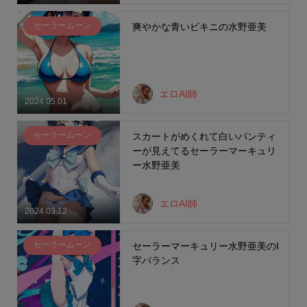
セーラームーン
爽やかな青いビキニの水野亜美
エロAI師
2024.05.01
セーラームーン
スカートがめくれて白いパンティ
ーが見えてるセーラーマーキュリ
ー水野亜美
エロAI師
2024.03.12
セーラームーン
セーラーマーキュリー水野亜美のI
字バランス