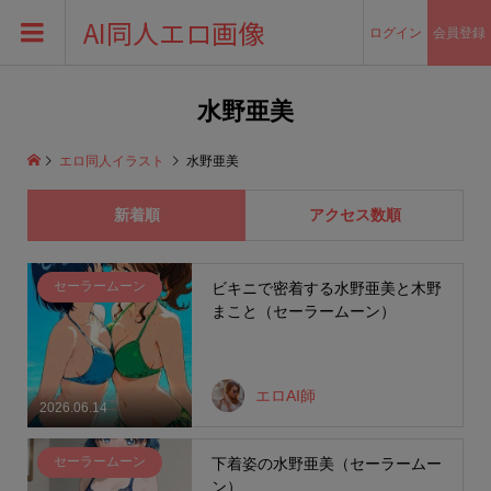
AI同人エロ画像
ログイン
会員登録
水野亜美
エロ同人イラスト
水野亜美
新着順
アクセス数順
セーラームーン
ビキニで密着する水野亜美と木野
まこと（セーラームーン）
エロAI師
2026.06.14
セーラームーン
下着姿の水野亜美（セーラームー
ン）