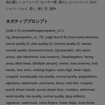
色の髪), ショートヘア, セーラー襟, 黒のショートパンツ, 白の
シャツ, ベルト, 若い, 輝く空, 屋外
ネガティブプロンプト
(nsfw:1.5),verybadimagenegative_v1.3,
ng_deepnegative_v1_75t, (ugly face:0.8),cross-eyed,sketches,
(worst quality:2), (low quality:2), (normal quality:2), lowres,
normal quality, ((monochrome)), ((grayscale)), skin spots,
acnes, skin blemishes, bad anatomy, DeepNegative, facing
away, tilted head, {Multiple people}, lowres, bad anatomy, bad
hands, text, error, missing fingers, extra digit, fewer digits,
cropped, worstquality, low quality, normal quality, jpegartifacts,
signature, watermark, username, blurry, bad feet, cropped,
poorly drawn hands, poorly drawn face, mutation, deformed,
worst quality, low quality, normal quality, jpeg artifacts,
signature, watermark, extra fingers, fewer digits, extra limbs,