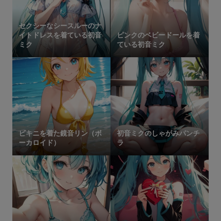
セクシーなシースルーのナ
イトドレスを着ている初音
ピンクのベビードールを着
ミク
ている初音ミク
ビキニを着た鏡音リン（ボ
初音ミクのしゃがみパンチ
ーカロイド）
ラ