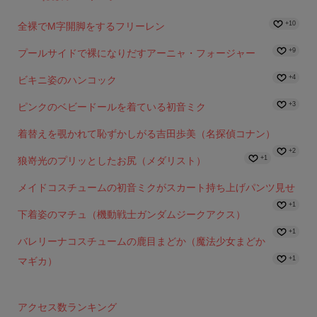
+10
全裸でM字開脚をするフリーレン
+9
プールサイドで裸になりだすアーニャ・フォージャー
+4
ビキニ姿のハンコック
+3
ピンクのベビードールを着ている初音ミク
着替えを覗かれて恥ずかしがる吉田歩美（名探偵コナン）
+2
+1
狼嵜光のプリッとしたお尻（メダリスト）
メイドコスチュームの初音ミクがスカート持ち上げパンツ見せ
+1
下着姿のマチュ（機動戦士ガンダムジークアクス）
+1
バレリーナコスチュームの鹿目まどか（魔法少女まどか
+1
マギカ）
アクセス数ランキング