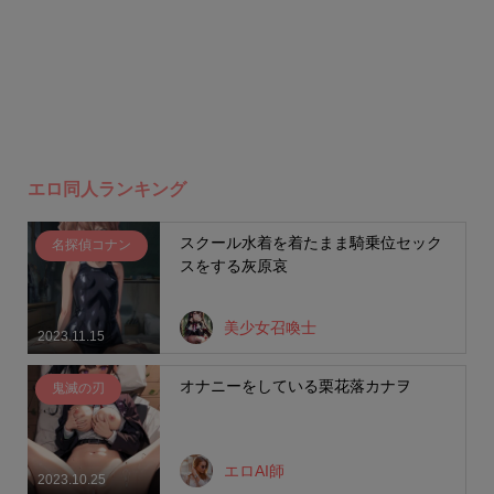
エロ同人ランキング
スクール水着を着たまま騎乗位セック
名探偵コナン
スをする灰原哀
美少女召喚士
2023.11.15
オナニーをしている栗花落カナヲ
鬼滅の刃
エロAI師
2023.10.25