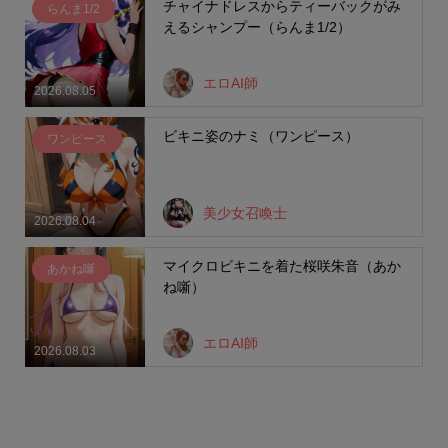
チャイナドレスからティーバックがみ
らんま1/2
えるシャンプー（らんま1/2）
エロAI師
2026.08.05
ビキニ姿のナミ（ワンピース）
ワンピース
美少女召喚士
2026.08.04
マイクロビキニを着た桜咲朱音（あか
あかね噺
ね噺）
エロAI師
2026.08.03