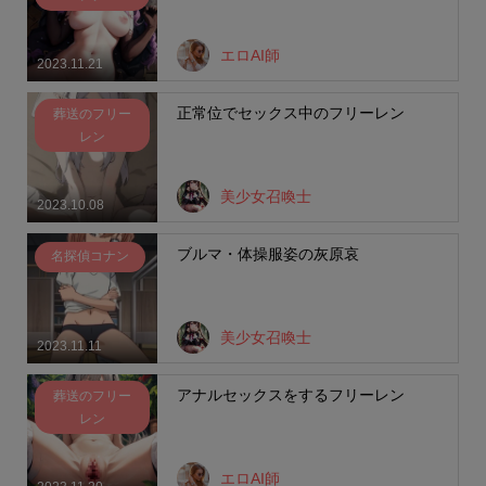
エロAI師
2023.11.21
正常位でセックス中のフリーレン
葬送のフリー
レン
美少女召喚士
2023.10.08
ブルマ・体操服姿の灰原哀
名探偵コナン
美少女召喚士
2023.11.11
アナルセックスをするフリーレン
葬送のフリー
レン
エロAI師