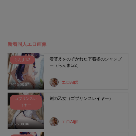
新着同人エロ画像
着替えをのぞかれた下着姿のシャンプ
らんま1/2
ー（らんま1/2）
エロAI師
2026.08.07
剣の乙女（ゴブリンスレイヤー）
ゴブリンスレ
イヤー
エロAI師
2026.08.06