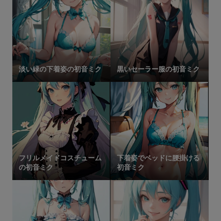
淡い緑の下着姿の初音ミク
黒いセーラー服の初音ミク
フリルメイドコスチューム
下着姿でベッドに腰掛ける
の初音ミク
初音ミク