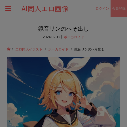
AI同人エロ画像
ログイン
会員登録
鏡音リンのへそ出し
2024.02.12
ボーカロイド
エロ同人イラスト
ボーカロイド
鏡音リンのへそ出し