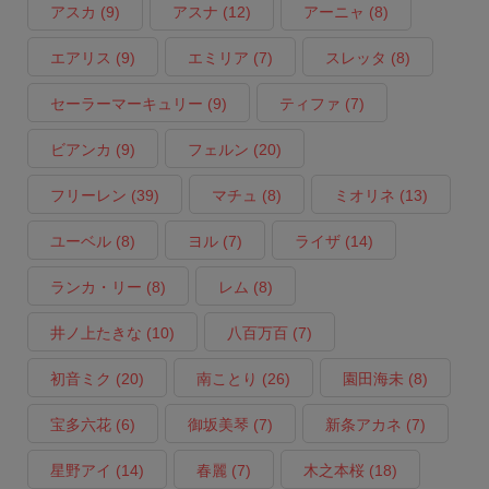
アスカ
(9)
アスナ
(12)
アーニャ
(8)
エアリス
(9)
エミリア
(7)
スレッタ
(8)
セーラーマーキュリー
(9)
ティファ
(7)
ビアンカ
(9)
フェルン
(20)
フリーレン
(39)
マチュ
(8)
ミオリネ
(13)
ユーベル
(8)
ヨル
(7)
ライザ
(14)
ランカ・リー
(8)
レム
(8)
井ノ上たきな
(10)
八百万百
(7)
初音ミク
(20)
南ことり
(26)
園田海未
(8)
宝多六花
(6)
御坂美琴
(7)
新条アカネ
(7)
星野アイ
(14)
春麗
(7)
木之本桜
(18)