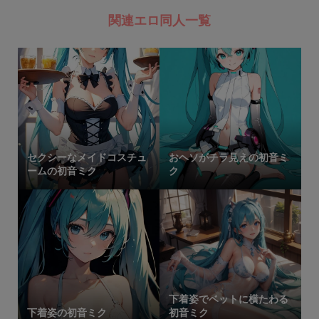
関連エロ同人一覧
セクシーなメイドコスチュ
おヘソがチラ見えの初音ミ
ームの初音ミク
ク
下着姿でベットに横たわる
下着姿の初音ミク
初音ミク