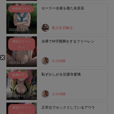
セーラー水着を着た灰原哀
名探偵コナン
美少女召喚士
2023.11.13
全裸でM字開脚をするフリーレン
葬送のフリー
レン
エロAI師
2024.01.30
恥ずかしがる甘露寺蜜璃
鬼滅の刃
エロAI師
2023.09.23
正常位でセックスしているアウラ
葬送のフリー
レン