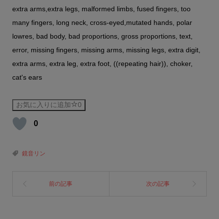
extra arms,extra legs, malformed limbs, fused fingers, too
many fingers, long neck, cross-eyed,mutated hands, polar
lowres, bad body, bad proportions, gross proportions, text,
error, missing fingers, missing arms, missing legs, extra digit,
extra arms, extra leg, extra foot, ((repeating hair)), choker,
cat's ears
お気に入りに追加
0
0
鏡音リン