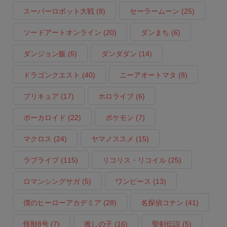
スーパーロボット大戦
(8)
セーラームーン
(25)
ソードアートオンライン
(20)
ダンまち
(6)
ダンジョン飯
(5)
ダンダダン
(14)
ドラゴンクエスト
(40)
ニーアオートマタ
(8)
プリキュア
(17)
ホロライブ
(6)
ボーカロイド
(22)
ポケモン
(7)
マクロス
(24)
ヤマノススメ
(15)
ラブライブ
(115)
リコリス・リコイル
(25)
ロマンシングサガ
(5)
ワンピース
(13)
僕のヒーローアカデミア
(28)
名探偵コナン
(41)
怪獣8号
(7)
推しの子
(16)
聖剣伝説
(5)