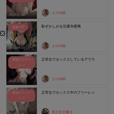
エロAI師
2024.01.30
恥ずかしがる甘露寺蜜璃
鬼滅の刃
エロAI師
2023.09.23
正常位でセックスしているアウラ
葬送のフリー
レン
エロAI師
2023.11.21
正常位でセックス中のフリーレン
葬送のフリー
レン
美少女召喚士
2023.10.08