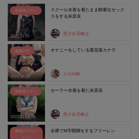
スクール水着を着たまま騎乗位セック
名探偵コナン
スをする灰原哀
美少女召喚士
2023.11.15
オナニーをしている栗花落カナヲ
鬼滅の刃
エロAI師
2023.10.25
セーラー水着を着た灰原哀
名探偵コナン
美少女召喚士
2023.11.13
全裸でM字開脚をするフリーレン
葬送のフリー
レン