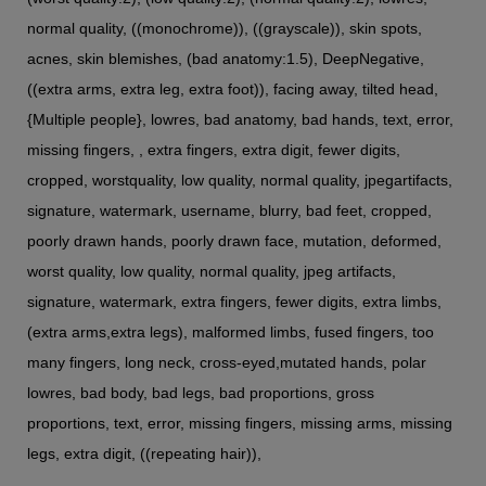
normal quality, ((monochrome)), ((grayscale)), skin spots,
acnes, skin blemishes, (bad anatomy:1.5), DeepNegative,
((extra arms, extra leg, extra foot)), facing away, tilted head,
{Multiple people}, lowres, bad anatomy, bad hands, text, error,
missing fingers, , extra fingers, extra digit, fewer digits,
cropped, worstquality, low quality, normal quality, jpegartifacts,
signature, watermark, username, blurry, bad feet, cropped,
poorly drawn hands, poorly drawn face, mutation, deformed,
worst quality, low quality, normal quality, jpeg artifacts,
signature, watermark, extra fingers, fewer digits, extra limbs,
(extra arms,extra legs), malformed limbs, fused fingers, too
many fingers, long neck, cross-eyed,mutated hands, polar
lowres, bad body, bad legs, bad proportions, gross
proportions, text, error, missing fingers, missing arms, missing
legs, extra digit, ((repeating hair)),