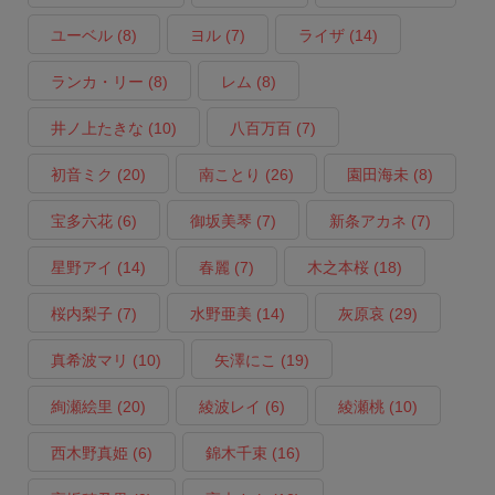
ユーベル
(8)
ヨル
(7)
ライザ
(14)
ランカ・リー
(8)
レム
(8)
井ノ上たきな
(10)
八百万百
(7)
初音ミク
(20)
南ことり
(26)
園田海未
(8)
宝多六花
(6)
御坂美琴
(7)
新条アカネ
(7)
星野アイ
(14)
春麗
(7)
木之本桜
(18)
桜内梨子
(7)
水野亜美
(14)
灰原哀
(29)
真希波マリ
(10)
矢澤にこ
(19)
絢瀬絵里
(20)
綾波レイ
(6)
綾瀬桃
(10)
西木野真姫
(6)
錦木千束
(16)