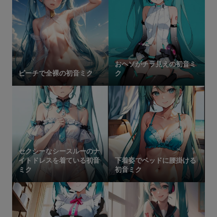
おヘソがチラ見えの初音ミ
ビーチで全裸の初音ミク
ク
セクシーなシースルーのナ
イトドレスを着ている初音
下着姿でベッドに腰掛ける
ミク
初音ミク