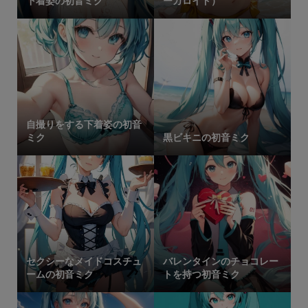
下着姿の初音ミク
ーカロイド）
自撮りをする下着姿の初音
ミク
黒ビキニの初音ミク
セクシーなメイドコスチュ
バレンタインのチョコレー
ームの初音ミク
トを持つ初音ミク