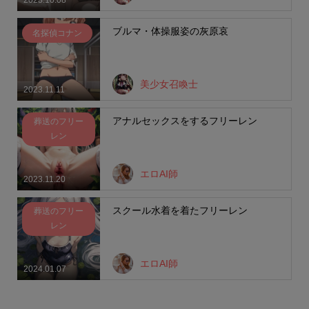
ブルマ・体操服姿の灰原哀
名探偵コナン
美少女召喚士
2023.11.11
アナルセックスをするフリーレン
葬送のフリー
レン
エロAI師
2023.11.20
スクール水着を着たフリーレン
葬送のフリー
レン
エロAI師
2024.01.07