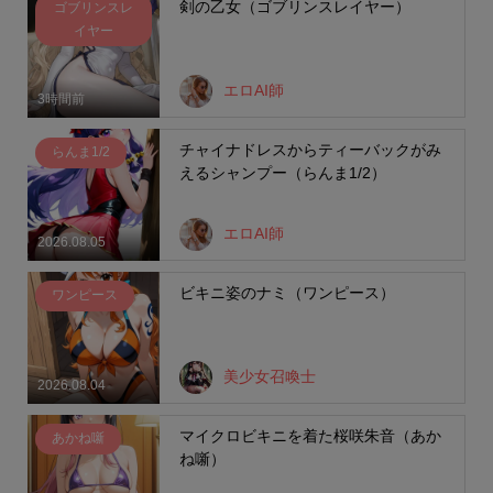
剣の乙女（ゴブリンスレイヤー）
ゴブリンスレ
イヤー
エロAI師
3時間前
チャイナドレスからティーバックがみ
らんま1/2
えるシャンプー（らんま1/2）
エロAI師
2026.08.05
ビキニ姿のナミ（ワンピース）
ワンピース
美少女召喚士
2026.08.04
マイクロビキニを着た桜咲朱音（あか
あかね噺
ね噺）