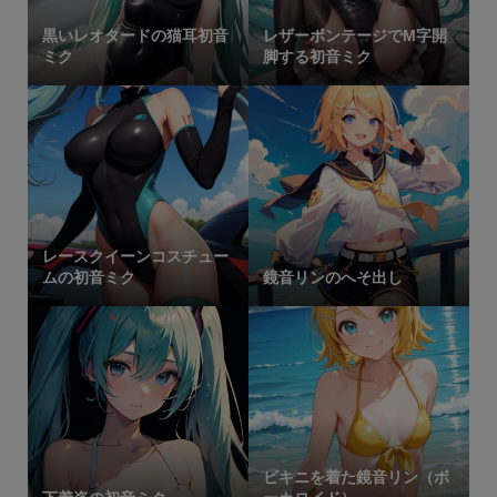
黒いレオタードの猫耳初音
レザーボンテージでM字開
ミク
脚する初音ミク
レースクイーンコスチュー
ムの初音ミク
鏡音リンのへそ出し
ビキニを着た鏡音リン（ボ