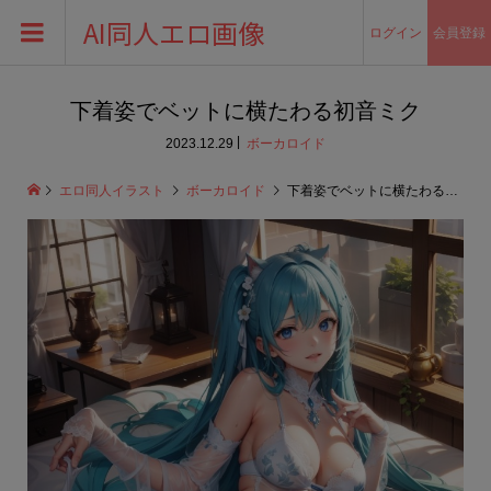
AI同人エロ画像
ログイン
会員登録
下着姿でベットに横たわる初音ミク
2023.12.29
ボーカロイド
エロ同人イラスト
ボーカロイド
下着姿でベットに横たわる初音ミク