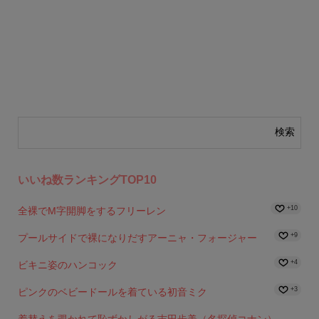
いいね数ランキングTOP10
+10
全裸でM字開脚をするフリーレン
+9
プールサイドで裸になりだすアーニャ・フォージャー
+4
ビキニ姿のハンコック
+3
ピンクのベビードールを着ている初音ミク
着替えを覗かれて恥ずかしがる吉田歩美（名探偵コナン）